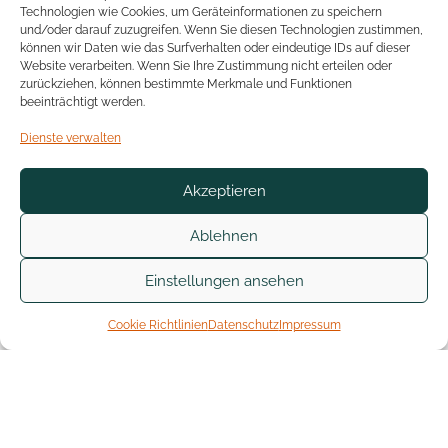
Technologien wie Cookies, um Geräteinformationen zu speichern
berücksichtigt werden, sondern auch psycho-soziale
und/oder darauf zuzugreifen. Wenn Sie diesen Technologien zustimmen,
Aspekte, die gerade bei langjährigen Familienkonflikten
können wir Daten wie das Surfverhalten oder eindeutige IDs auf dieser
eine große Rolle spielen können. Die Konfliktdynamik in
Website verarbeiten. Wenn Sie Ihre Zustimmung nicht erteilen oder
zurückziehen, können bestimmte Merkmale und Funktionen
familiengeführten Unternehmen ist sehr spezifisch und
beeinträchtigt werden.
herausfordernd. Im Vergleich mit anderen
Konfliktbearbeitungsverfahren bietet die Mediation den
Dienste verwalten
großen Vorteil, dass es sich um ein kontrollierbares und
vertrauliches Verfahren handelt, welches so genannte
Akzeptieren
Win-Win-Lösungen anstrebt. Es werden keine
Ablehnen
Kompromisse geschlossen, sondern ein Konsens
gesucht, der die Interessen von allen beteiligten
Einstellungen ansehen
Gesellschaftern und Familienmitgliedern berücksichtigt.
Cookie Richtlinien
Datenschutz
Impressum
3. (Schieds-)gutachten
Anders als in der Mediation wird im gutachterlichen
Verfahren ein Inhaltsexperte hinzugezogen, der ein
entscheidendes Element des Rechtsstreits für die
Parteien und eventuell für das (Schieds-)Gericht