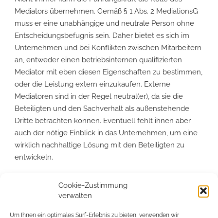
Mediators übernehmen. Gemäß § 1 Abs. 2 MediationsG
muss er eine unabhängige und neutrale Person ohne
Entscheidungsbefugnis sein. Daher bietet es sich im
Unternehmen und bei Konflikten zwischen Mitarbeitern
an, entweder einen betriebsinternen qualifizierten
Mediator mit eben diesen Eigenschaften zu bestimmen,
oder die Leistung extern einzukaufen. Externe
Mediatoren sind in der Regel neutral(er), da sie die
Beteiligten und den Sachverhalt als außenstehende
Dritte betrachten können. Eventuell fehlt ihnen aber
auch der nötige Einblick in das Unternehmen, um eine
wirklich nachhaltige Lösung mit den Beteiligten zu
entwickeln.
Für familiengeführte KMU gilt die Mediation als
Cookie-Zustimmung
besonders geeignet. Bei Gesellschafterkonflikten
verwalten
können im Mediationsverfahren nicht nur die
betriebswirtschaftlichen und ggf. rechtlichen Anteile
Um Ihnen ein optimales Surf-Erlebnis zu bieten, verwenden wir