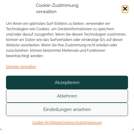
Cookie-Zustimmung
Management und Philanthropie“ mit einer Arbeit über
verwalten
Fundraising und Führung ab.
Um Ihnen ein optimales Surf-Erlebnis zu bieten, verwenden wir
Der Vortrag wird online im BigBlueButton-Raum des
Technologien wie Cookies, um Geräteinformationen zu speichern
Bachelor-Kurses Management of Non-Profit
und/oder darauf zuzugreifen. Wenn Sie diesen Technologien zustimmen,
können wir Daten wie das Surfverhalten oder eindeutige IDs auf dieser
Organizations von Prof. Neuvians stattfinden. Alle
Website verarbeiten. Wenn Sie Ihre Zustimmung nicht erteilen oder
Interessierten sind herzlich willkommen sich
zurückziehen, können bestimmte Merkmale und Funktionen
beeinträchtigt werden.
einzuschalten:
Dienste verwalten
https://webroom.hrz.tu-chemnitz.de/gl/nic-ctb-j1l-ynv
11.30 Uhr, 17.11.2022
Akzeptieren
Related Posts:
Ablehnen
Einstellungen ansehen
Cookie Richtlinien
Datenschutz
Impressum
Transformatives