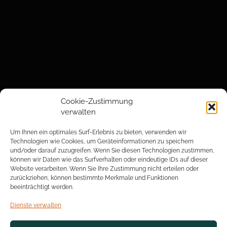
Cookie-Zustimmung
verwalten
Um Ihnen ein optimales Surf-Erlebnis zu bieten, verwenden wir
Technologien wie Cookies, um Geräteinformationen zu speichern
und/oder darauf zuzugreifen. Wenn Sie diesen Technologien zustimmen,
können wir Daten wie das Surfverhalten oder eindeutige IDs auf dieser
Website verarbeiten. Wenn Sie Ihre Zustimmung nicht erteilen oder
zurückziehen, können bestimmte Merkmale und Funktionen
beeinträchtigt werden.
Dienste verwalten