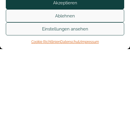
Akzeptieren
Ablehnen
Einstellungen ansehen
Cookie Richtlinien
Datenschutz
Impressum
About
The Company
Lorem ipsum dolor sit amet, consectetur adipisicing
elit. Totam, assumenda perspiciatis, adipisci impedit
magnam vitae eligendi in explicabo at. Dolore